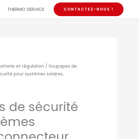
THERMO SERVICE
CONTACTEZ-NOUS !
etterie et régulation
/
Soupapes de
urité pour systèmes solaires,
 de sécurité
tèmes
 connecteur