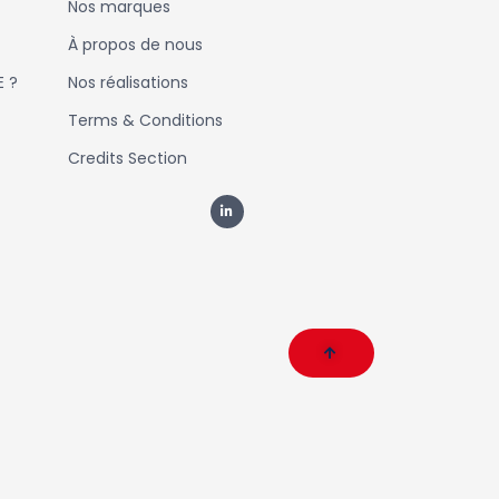
Nos marques
À propos de nous
E ?
Nos réalisations
Terms & Conditions
Credits Section
L
i
n
k
e
d
i
n
-
i
n