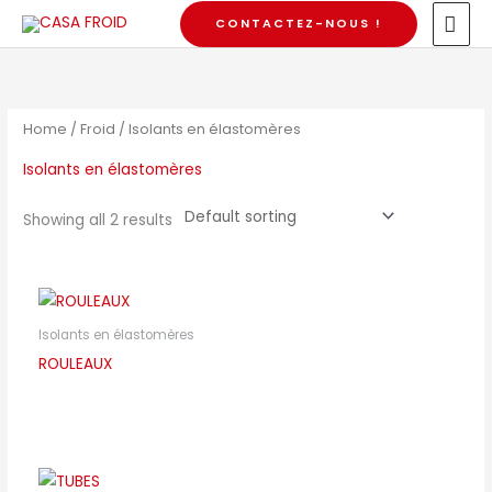
Skip
MAI
CONTACTEZ-NOUS !
to
MEN
content
Home
/
Froid
/ Isolants en élastomères
Isolants en élastomères
Showing all 2 results
Isolants en élastomères
ROULEAUX