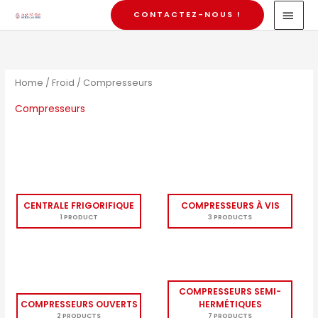
Skip
MAI
CONTACTEZ-NOUS !
to
MEN
content
Home
/
Froid
/ Compresseurs
Compresseurs
CENTRALE FRIGORIFIQUE
COMPRESSEURS À VIS
1 PRODUCT
3 PRODUCTS
COMPRESSEURS SEMI-
COMPRESSEURS OUVERTS
HERMÉTIQUES
2 PRODUCTS
7 PRODUCTS