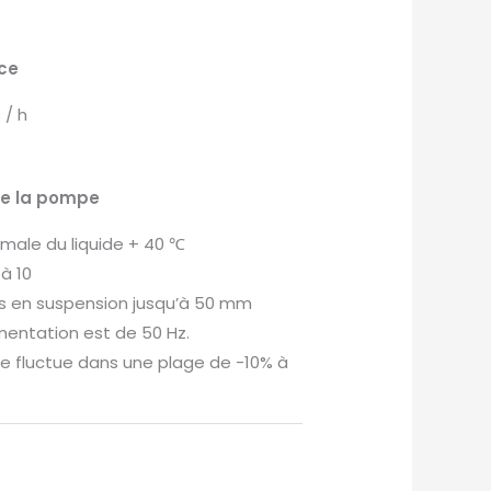
ce
 / h
de la pompe
ale du liquide + 40 ℃
à 10
s en suspension jusqu’à 50 mm
mentation est de 50 Hz.
le fluctue dans une plage de -10% à