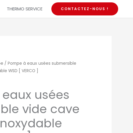
THERMO SERVICE
CONTACTEZ-NOUS !
pe
/ Pompe à eaux usées submersible
able WSD [ VERCO ]
 eaux usées
ble vide cave
 inoxydable