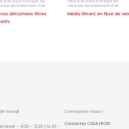
tre d’air pour tout type de
Filtre d’air pour tout type de
trale de traitement d’air
centrale de traitement d’air
èces détachées filtres
Média filtrant en fibre de ver
tatifs
de travail
Contactez-nous !
Contactez CASA FROID
endredi — 8:30 – 12:30 | 14:30
–