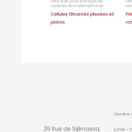
Filtre d’air pour tout type de
Fil
centrale de traitement d’air
cen
Cellules filtrantes plissées et
Pi
plates
ro
Horaire 
39 Rue de Sijilmassa,
Lundi ~ V