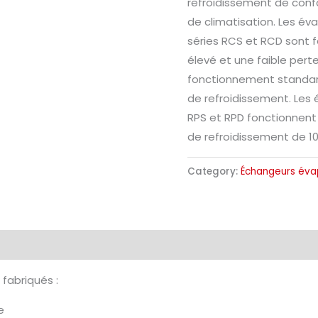
refroidissement de confor
de climatisation. Les é
séries RCS et RCD sont f
élevé et une faible per
fonctionnement standar
de refroidissement. Les 
RPS et RPD fonctionnent
de refroidissement de 1
Category:
Échangeurs évap
e fabriqués :
e