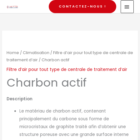
Skip
MAI
CONTACTEZ-NOUS !
to
MEN
content
Home
/
Climatisation
/
Filtre d’air pour tout type de centrale de
traitement d’air
/ Charbon actif
Filtre d’air pour tout type de centrale de traitement d’air
Charbon actif
Description
Le matériau de charbon actif, contenant
principalement du carbone sous forme de
microcristaux de graphite traité afin d’obtenir une
structure poreuse avec une grande surface interne